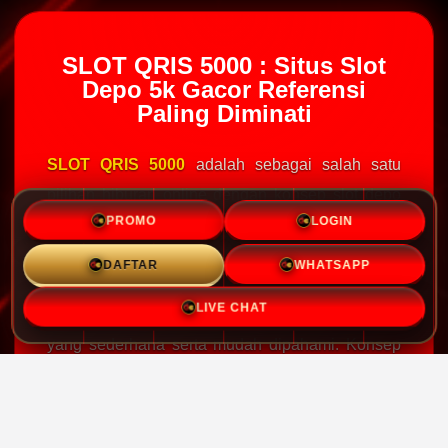
SLOT QRIS 5000 : Situs Slot
Depo 5k Gacor Referensi
Paling Diminati
SLOT QRIS 5000
adalah sebagai salah satu
pilihan hiburan online dengan konsep slot depo
PROMO
LOGIN
5k yang menawarkan kemudahan akses dan
proses transaksi yang lebih praktis. Dengan
WHATSAPP
DAFTAR
dukungan metode QRIS 5000, pengguna dapat
LIVE CHAT
menikmati pengalaman bermain dengan sistem
yang sederhana serta mudah dipahami. Konsep
deposit ringan ini menjadi salah satu alasan
mengapa platform seperti ini semakin diminati
oleh banyak pengguna.