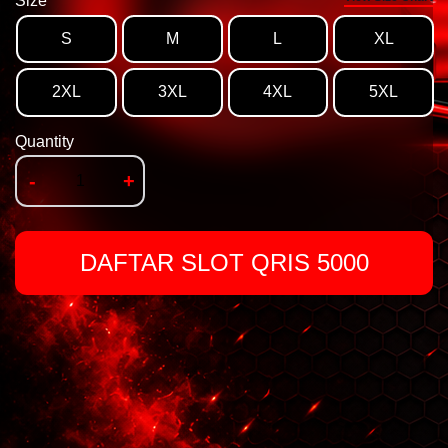
Size
S
M
L
XL
2XL
3XL
4XL
5XL
Quantity
-
+
DAFTAR SLOT QRIS 5000