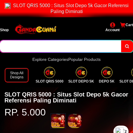
SLOT QRIS 5000 : Situs Slot Depo 5k Gacor Referensi
Paling Diminati
Cart
Shop
Account
Explore Categories
Popular Products
Shop All
Designs
SLOT QRIS 5000
SLOT DEPO 5K
DEPO 5K
SLOT D
SLOT QRIS 5000 : Situs Slot Depo 5k Gacor
Referensi Paling Diminati
RP. 5.000
`2