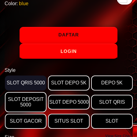
Color:
blue
DAFTAR
LOGIN
Style
SLOT QRIS 5000
SLOT DEPO 5K
DEPO 5K
SLOT DEPOSIT
SL0T DEPO 5000
SLOT QRIS
5000
SLOT GACOR
SITUS SLOT
SLOT
View Size Chart