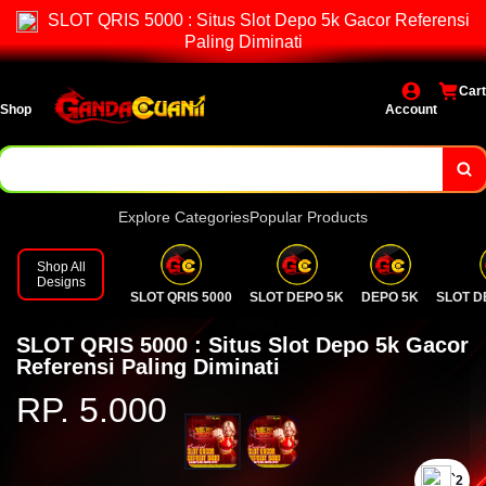
SLOT QRIS 5000 : Situs Slot Depo 5k Gacor Referensi
Paling Diminati
Cart
Shop
Account
Explore Categories
Popular Products
Shop All
Designs
SLOT QRIS 5000
SLOT DEPO 5K
DEPO 5K
SLOT D
SLOT QRIS 5000 : Situs Slot Depo 5k Gacor
Referensi Paling Diminati
RP. 5.000
`2