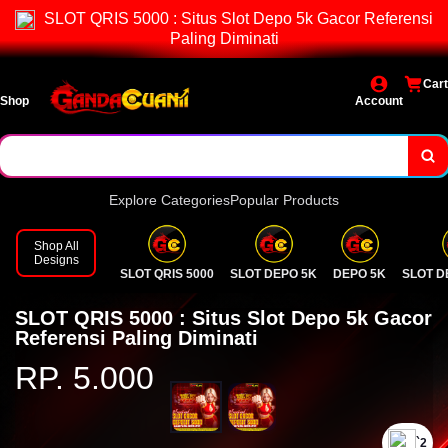
SLOT QRIS 5000 : Situs Slot Depo 5k Gacor Referensi
Paling Diminati
Cart
Shop
Account
Explore Categories
Popular Products
Shop All
Designs
SLOT QRIS 5000
SLOT DEPO 5K
DEPO 5K
SLOT D
SLOT QRIS 5000 : Situs Slot Depo 5k Gacor
Referensi Paling Diminati
RP. 5.000
`2