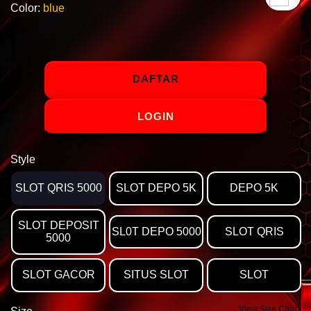
Color:
blue
DAFTAR
LOGIN
Style
SLOT QRIS 5000
SLOT DEPO 5K
DEPO 5K
SLOT DEPOSIT
SL0T DEPO 5000
SLOT QRIS
5000
SLOT GACOR
SITUS SLOT
SLOT
View Size Chart