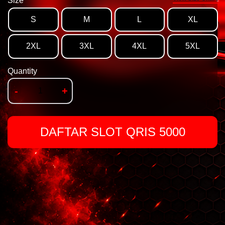
Size
S
M
L
XL
2XL
3XL
4XL
5XL
Quantity
-
+
DAFTAR SLOT QRIS 5000