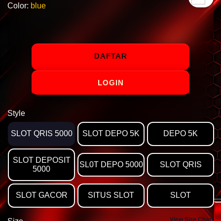
Color:
blue
DAFTAR
LOGIN
Style
SLOT QRIS 5000
SLOT DEPO 5K
DEPO 5K
SLOT DEPOSIT
SL0T DEPO 5000
SLOT QRIS
5000
SLOT GACOR
SITUS SLOT
SLOT
View Size Chart