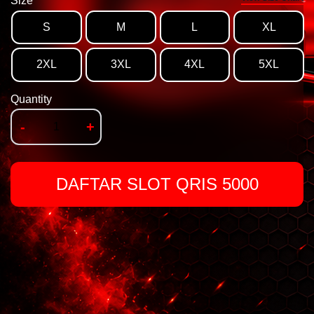
Size
S
M
L
XL
2XL
3XL
4XL
5XL
Quantity
-
+
DAFTAR SLOT QRIS 5000