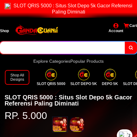
SLOT QRIS 5000 : Situs Slot Depo 5k Gacor Referensi
Paling Diminati
Cart
Shop
Account
Explore Categories
Popular Products
Shop All
Designs
SLOT QRIS 5000
SLOT DEPO 5K
DEPO 5K
SLOT D
SLOT QRIS 5000 : Situs Slot Depo 5k Gacor
Referensi Paling Diminati
RP. 5.000
`2