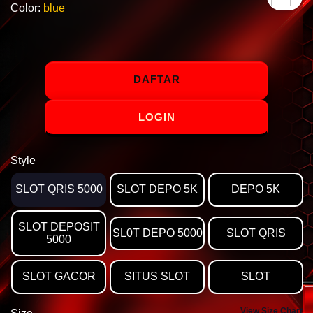
Color:
blue
DAFTAR
LOGIN
Style
SLOT QRIS 5000
SLOT DEPO 5K
DEPO 5K
SLOT DEPOSIT
SL0T DEPO 5000
SLOT QRIS
5000
SLOT GACOR
SITUS SLOT
SLOT
View Size Chart