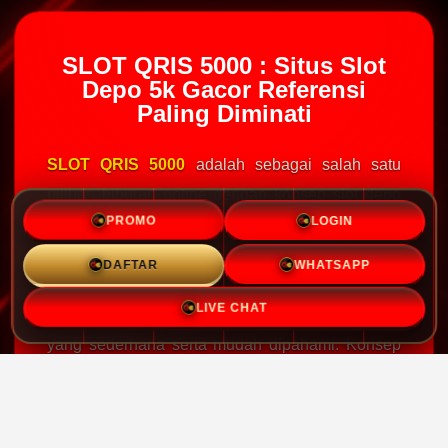
SLOT QRIS 5000 : Situs Slot
Depo 5k Gacor Referensi
Paling Diminati
SLOT QRIS 5000
adalah sebagai salah satu
pilihan hiburan online dengan konsep slot depo
PROMO
LOGIN
5k yang menawarkan kemudahan akses dan
proses transaksi yang lebih praktis. Dengan
DAFTAR
WHATSAPP
dukungan metode QRIS 5000, pengguna dapat
LIVE CHAT
menikmati pengalaman bermain dengan sistem
yang sederhana serta mudah dipahami. Konsep
deposit ringan ini menjadi salah satu alasan
mengapa platform seperti ini semakin diminati
oleh banyak pengguna.