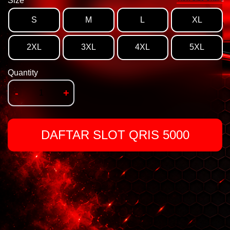
Size
S
M
L
XL
2XL
3XL
4XL
5XL
Quantity
-
+
DAFTAR SLOT QRIS 5000