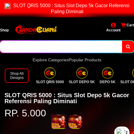
SLOT QRIS 5000 : Situs Slot Depo 5k Gacor Referensi
Paling Diminati
Cart
Shop
Account
Explore Categories
Popular Products
Shop All
Designs
SLOT QRIS 5000
SLOT DEPO 5K
DEPO 5K
SLOT D
SLOT QRIS 5000 : Situs Slot Depo 5k Gacor
Referensi Paling Diminati
RP. 5.000
`2