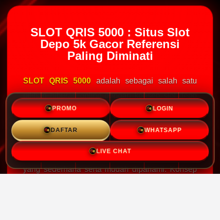
SLOT QRIS 5000 : Situs Slot
Depo 5k Gacor Referensi
Paling Diminati
SLOT QRIS 5000
adalah sebagai salah satu
pilihan hiburan online dengan konsep slot depo
PROMO
LOGIN
5k yang menawarkan kemudahan akses dan
proses transaksi yang lebih praktis. Dengan
WHATSAPP
DAFTAR
dukungan metode QRIS 5000, pengguna dapat
LIVE CHAT
menikmati pengalaman bermain dengan sistem
yang sederhana serta mudah dipahami. Konsep
deposit ringan ini menjadi salah satu alasan
mengapa platform seperti ini semakin diminati
oleh banyak pengguna.