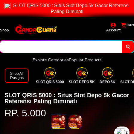
SLOT QRIS 5000 : Situs Slot Depo 5k Gacor Referensi
Paling Diminati
Cart
Shop
Account
Explore Categories
Popular Products
Shop All
Designs
SLOT QRIS 5000
SLOT DEPO 5K
DEPO 5K
SLOT D
SLOT QRIS 5000 : Situs Slot Depo 5k Gacor
Referensi Paling Diminati
RP. 5.000
`2