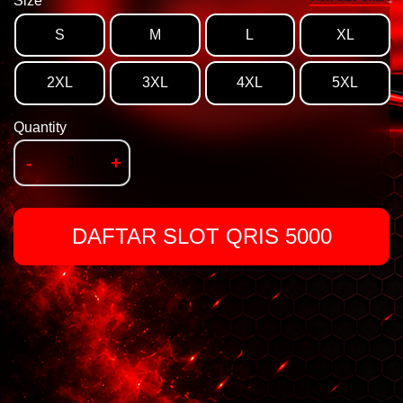
Size
S
M
L
XL
2XL
3XL
4XL
5XL
Quantity
-
+
DAFTAR SLOT QRIS 5000