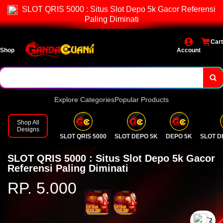
SLOT QRIS 5000 : Situs Slot Depo 5k Gacor Referensi
Paling Diminati
Cart
Shop
Account
Explore Categories
Popular Products
Shop All
Designs
SLOT QRIS 5000
SLOT DEPO 5K
DEPO 5K
SLOT D
SLOT QRIS 5000 : Situs Slot Depo 5k Gacor
Referensi Paling Diminati
RP. 5.000
`2