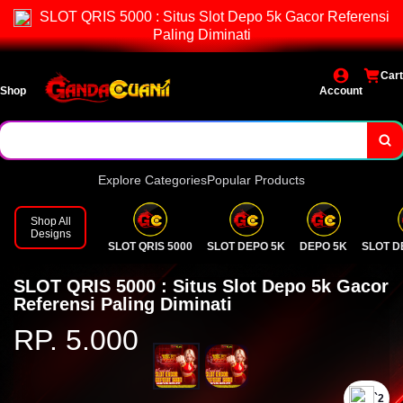
SLOT QRIS 5000 : Situs Slot Depo 5k Gacor Referensi
Paling Diminati
Cart
Shop
Account
Explore Categories
Popular Products
Shop All
Designs
SLOT QRIS 5000
SLOT DEPO 5K
DEPO 5K
SLOT D
SLOT QRIS 5000 : Situs Slot Depo 5k Gacor
Referensi Paling Diminati
RP. 5.000
`2