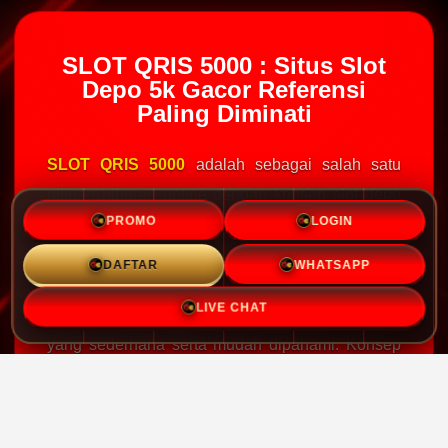
SLOT QRIS 5000 : Situs Slot
Depo 5k Gacor Referensi
Paling Diminati
SLOT QRIS 5000
adalah sebagai salah satu
pilihan hiburan online dengan konsep slot depo
PROMO
LOGIN
5k yang menawarkan kemudahan akses dan
proses transaksi yang lebih praktis. Dengan
WHATSAPP
DAFTAR
dukungan metode QRIS 5000, pengguna dapat
LIVE CHAT
menikmati pengalaman bermain dengan sistem
yang sederhana serta mudah dipahami. Konsep
deposit ringan ini menjadi salah satu alasan
mengapa platform seperti ini semakin diminati
oleh banyak pengguna.