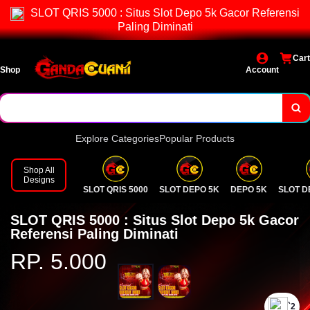
SLOT QRIS 5000 : Situs Slot Depo 5k Gacor Referensi
Paling Diminati
Cart
Shop
Account
Explore Categories
Popular Products
Shop All
Designs
SLOT QRIS 5000
SLOT DEPO 5K
DEPO 5K
SLOT D
SLOT QRIS 5000 : Situs Slot Depo 5k Gacor
Referensi Paling Diminati
RP. 5.000
`2