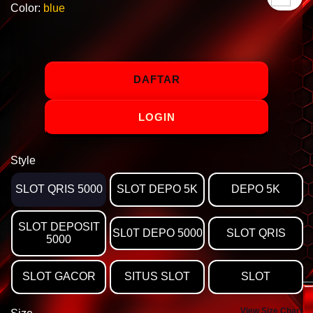
Color:
blue
DAFTAR
LOGIN
Style
SLOT QRIS 5000
SLOT DEPO 5K
DEPO 5K
SLOT DEPOSIT
SL0T DEPO 5000
SLOT QRIS
5000
SLOT GACOR
SITUS SLOT
SLOT
View Size Chart